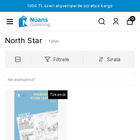
1000 TL üzeri alışverişlerde ücretsiz kargo
0
North Star
1
ürün
Filtrele
Sırala
Tükendi