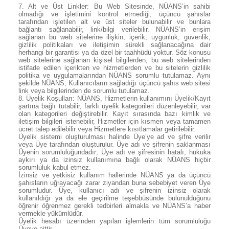
7.
Alt ve Üst Linkler: Bu Web Sitesinde, NÜANS’in sahibi
olmadığı ve işletimini kontrol etmediği, üçüncü şahıslar
tarafından işletilen alt ve üst siteler bulunabilir ve bunlara
bağlantı sağlanabilir, link/bilgi verilebilir. NÜANS’in erişim
sağlanan bu web sitelerine ilişkin, içerik, uygunluk, güvenlik,
gizlilik politikaları ve iletişimin sürekli sağlanacağına dair
herhangi bir garantisi ya da özel bir taahhüdü yoktur. Söz konusu
web sitelerine sağlanan kişisel bilgilerden, bu web sitelerinden
istifade edilen içerikten ve hizmetlerden ve bu sitelerin gizlilik
politika ve uygulamalarından NÜANS sorumlu tutulamaz. Aynı
şekilde NÜANS, Kullanıcıların sağladığı üçüncü şahıs web sitesi
link veya bilgilerinden de sorumlu tutulamaz.
8.
Üyelik Koşulları: NÜANS, Hizmetlerin kullanımını Üyelik/Kayıt
şartına bağlı tutabilir, farklı üyelik kategorileri düzenleyebilir, var
olan kategorileri değiştirebilir. Kayıt sırasında bazı kimlik ve
iletişim bilgileri istenebilir, Hizmetler için kısmen veya tamamen
ücret talep edilebilir veya Hizmetlere kısıtlamalar getirilebilir.
Üyelik sistemi oluşturulması halinde Üye’ye ad ve şifre verilir
veya Üye tarafından oluşturulur. Üye adı ve şifrenin saklanması
Üyenin sorumluluğundadır; Üye adı ve şifresinin hatalı, hukuka
aykırı ya da izinsiz kullanımına bağlı olarak NÜANS hiçbir
sorumluluk kabul etmez.
İzinsiz ve yetkisiz kullanım hallerinde NÜANS ya da üçüncü
şahısların uğrayacağı zarar ziyandan buna sebebiyet veren Üye
sorumludur. Üye, kullanıcı adı ve şifrenin izinsiz olarak
kullanıldığı ya da ele geçirilme teşebbüsünde bulunulduğunu
öğrenir öğrenmez gerekli tedbirleri almakla ve NÜANS’a haber
vermekle yükümlüdür.
Üyelik hesabı üzerinden yapılan işlemlerin tüm sorumluluğu
Üyeye aittir.