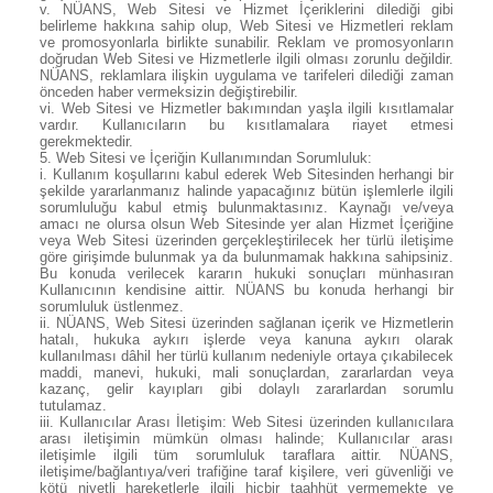
v. NÜANS, Web Sitesi ve Hizmet İçeriklerini dilediği gibi
belirleme hakkına sahip olup, Web Sitesi ve Hizmetleri reklam
ve promosyonlarla birlikte sunabilir. Reklam ve promosyonların
doğrudan Web Sitesi ve Hizmetlerle ilgili olması zorunlu değildir.
NÜANS, reklamlara ilişkin uygulama ve tarifeleri dilediği zaman
önceden haber vermeksizin değiştirebilir.
vi. Web Sitesi ve Hizmetler bakımından yaşla ilgili kısıtlamalar
vardır. Kullanıcıların bu kısıtlamalara riayet etmesi
gerekmektedir.
5.
Web Sitesi ve İçeriğin Kullanımından Sorumluluk:
i. Kullanım koşullarını kabul ederek Web Sitesinden herhangi bir
şekilde yararlanmanız halinde yapacağınız bütün işlemlerle ilgili
sorumluluğu kabul etmiş bulunmaktasınız. Kaynağı ve/veya
amacı ne olursa olsun Web Sitesinde yer alan Hizmet İçeriğine
veya Web Sitesi üzerinden gerçekleştirilecek her türlü iletişime
göre girişimde bulunmak ya da bulunmamak hakkına sahipsiniz.
Bu konuda verilecek kararın hukuki sonuçları münhasıran
Kullanıcının kendisine aittir. NÜANS bu konuda herhangi bir
sorumluluk üstlenmez.
ii. NÜANS, Web Sitesi üzerinden sağlanan içerik ve Hizmetlerin
hatalı, hukuka aykırı işlerde veya kanuna aykırı olarak
kullanılması dâhil her türlü kullanım nedeniyle ortaya çıkabilecek
maddi, manevi, hukuki, mali sonuçlardan, zararlardan veya
kazanç, gelir kayıpları gibi dolaylı zararlardan sorumlu
tutulamaz.
iii. Kullanıcılar Arası İletişim: Web Sitesi üzerinden kullanıcılara
arası iletişimin mümkün olması halinde; Kullanıcılar arası
iletişimle ilgili tüm sorumluluk taraflara aittir. NÜANS,
iletişime/bağlantıya/veri trafiğine taraf kişilere, veri güvenliği ve
kötü niyetli hareketlerle ilgili hiçbir taahhüt vermemekte ve