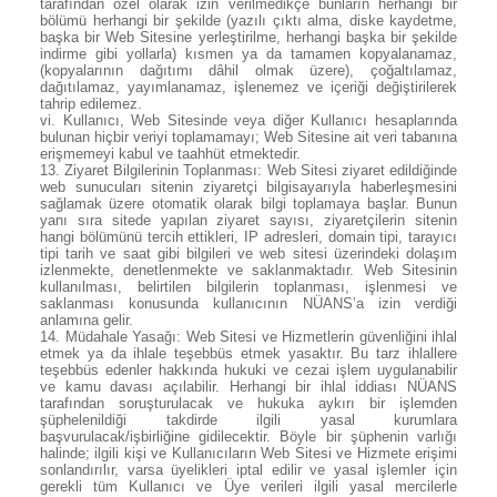
tarafından özel olarak izin verilmedikçe bunların herhangi bir
bölümü herhangi bir şekilde (yazılı çıktı alma, diske kaydetme,
başka bir Web Sitesine yerleştirilme, herhangi başka bir şekilde
indirme gibi yollarla) kısmen ya da tamamen kopyalanamaz,
(kopyalarının dağıtımı dâhil olmak üzere), çoğaltılamaz,
dağıtılamaz, yayımlanamaz, işlenemez ve içeriği değiştirilerek
tahrip edilemez.
vi. Kullanıcı, Web Sitesinde veya diğer Kullanıcı hesaplarında
bulunan hiçbir veriyi toplamamayı; Web Sitesine ait veri tabanına
erişmemeyi kabul ve taahhüt etmektedir.
13.
Ziyaret Bilgilerinin Toplanması: Web Sitesi ziyaret edildiğinde
web sunucuları sitenin ziyaretçi bilgisayarıyla haberleşmesini
sağlamak üzere otomatik olarak bilgi toplamaya başlar. Bunun
yanı sıra sitede yapılan ziyaret sayısı, ziyaretçilerin sitenin
hangi bölümünü tercih ettikleri, IP adresleri, domain tipi, tarayıcı
tipi tarih ve saat gibi bilgileri ve web sitesi üzerindeki dolaşım
izlenmekte, denetlenmekte ve saklanmaktadır. Web Sitesinin
kullanılması, belirtilen bilgilerin toplanması, işlenmesi ve
saklanması konusunda kullanıcının NÜANS’a izin verdiği
anlamına gelir.
14.
Müdahale Yasağı: Web Sitesi ve Hizmetlerin güvenliğini ihlal
etmek ya da ihlale teşebbüs etmek yasaktır. Bu tarz ihlallere
teşebbüs edenler hakkında hukuki ve cezai işlem uygulanabilir
ve kamu davası açılabilir. Herhangi bir ihlal iddiası NÜANS
tarafından soruşturulacak ve hukuka aykırı bir işlemden
şüphelenildiği takdirde ilgili yasal kurumlara
başvurulacak/işbirliğine gidilecektir. Böyle bir şüphenin varlığı
halinde; ilgili kişi ve Kullanıcıların Web Sitesi ve Hizmete erişimi
sonlandırılır, varsa üyelikleri iptal edilir ve yasal işlemler için
gerekli tüm Kullanıcı ve Üye verileri ilgili yasal mercilerle