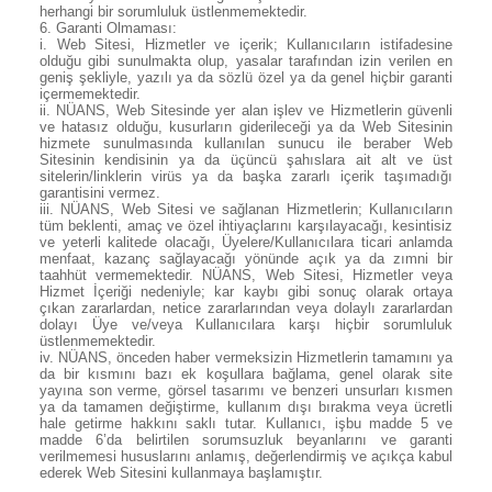
herhangi bir sorumluluk üstlenmemektedir.
6.
Garanti Olmaması:
i. Web Sitesi, Hizmetler ve içerik; Kullanıcıların istifadesine
olduğu gibi sunulmakta olup, yasalar tarafından izin verilen en
geniş şekliyle, yazılı ya da sözlü özel ya da genel hiçbir garanti
içermemektedir.
ii. NÜANS, Web Sitesinde yer alan işlev ve Hizmetlerin güvenli
ve hatasız olduğu, kusurların giderileceği ya da Web Sitesinin
hizmete sunulmasında kullanılan sunucu ile beraber Web
Sitesinin kendisinin ya da üçüncü şahıslara ait alt ve üst
sitelerin/linklerin virüs ya da başka zararlı içerik taşımadığı
garantisini vermez.
iii. NÜANS, Web Sitesi ve sağlanan Hizmetlerin; Kullanıcıların
tüm beklenti, amaç ve özel ihtiyaçlarını karşılayacağı, kesintisiz
ve yeterli kalitede olacağı, Üyelere/Kullanıcılara ticari anlamda
menfaat, kazanç sağlayacağı yönünde açık ya da zımni bir
taahhüt vermemektedir. NÜANS, Web Sitesi, Hizmetler veya
Hizmet İçeriği nedeniyle; kar kaybı gibi sonuç olarak ortaya
çıkan zararlardan, netice zararlarından veya dolaylı zararlardan
dolayı Üye ve/veya Kullanıcılara karşı hiçbir sorumluluk
üstlenmemektedir.
iv. NÜANS, önceden haber vermeksizin Hizmetlerin tamamını ya
da bir kısmını bazı ek koşullara bağlama, genel olarak site
yayına son verme, görsel tasarımı ve benzeri unsurları kısmen
ya da tamamen değiştirme, kullanım dışı bırakma veya ücretli
hale getirme hakkını saklı tutar. Kullanıcı, işbu madde 5 ve
madde 6’da belirtilen sorumsuzluk beyanlarını ve garanti
verilmemesi hususlarını anlamış, değerlendirmiş ve açıkça kabul
ederek Web Sitesini kullanmaya başlamıştır.