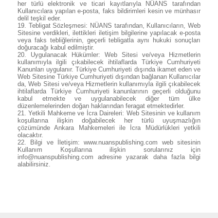
her türlü elektronik ve ticari kayıtlarıyla NÜANS tarafından
Kullanıcılara yapılan e-posta, faks bildirimleri kesin ve münhasır
delil teşkil eder.
19.
Tebligat Sözleşmesi: NÜANS tarafından, Kullanıcıların, Web
Sitesine verdikleri, ilettikleri iletişim bilgilerine yapılacak e-posta
veya faks tebliğlerinin, geçerli tebligatla aynı hukuki sonuçları
doğuracağı kabul edilmiştir.
20.
Uygulanacak Hükümler: Web Sitesi ve/veya Hizmetlerin
kullanımıyla ilgili çıkabilecek ihtilaflarda Türkiye Cumhuriyeti
Kanunları uygulanır. Türkiye Cumhuriyeti dışında ikamet eden ve
Web Sitesine Türkiye Cumhuriyeti dışından bağlanan Kullanıcılar
da, Web Sitesi ve/veya Hizmetlerin kullanımıyla ilgili çıkabilecek
ihtilaflarda Türkiye Cumhuriyeti kanunlarının geçerli olduğunu
kabul etmekte ve uygulanabilecek diğer tüm ülke
düzenlemelerinden doğan haklarından feragat etmektedirler.
21.
Yetkili Mahkeme ve İcra Daireleri: Web Sitesinin ve kullanım
koşullarına ilişkin doğabilecek her türlü uyuşmazlığın
çözümünde Ankara Mahkemeleri ile İcra Müdürlükleri yetkili
olacaktır.
22.
Bilgi ve İletişim: www.nuanspublishing.com web sitesinin
Kullanım Koşullarına ilişkin sorularınız için
info@nuanspublishing.com
adresine yazarak daha fazla bilgi
alabilirsiniz.