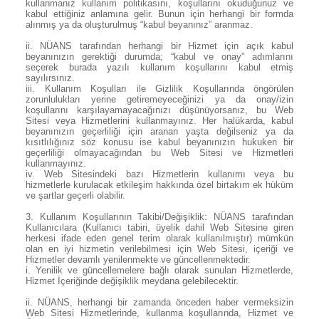
kullanmanız kullanım politikasını, koşullarını okuduğunuz ve
kabul ettiğiniz anlamına gelir. Bunun için herhangi bir formda
alınmış ya da oluşturulmuş “kabul beyanınız” aranmaz.
ii. NÜANS tarafından herhangi bir Hizmet için açık kabul
beyanınızın gerektiği durumda; “kabul ve onay” adımlarını
seçerek burada yazılı kullanım koşullarını kabul etmiş
sayılırsınız.
iii. Kullanım Koşulları ile Gizlilik Koşullarında öngörülen
zorunlulukları yerine getiremeyeceğinizi ya da onay/izin
koşullarını karşılayamayacağınızı düşünüyorsanız, bu Web
Sitesi veya Hizmetlerini kullanmayınız. Her halükarda, kabul
beyanınızın geçerliliği için aranan yaşta değilseniz ya da
kısıtlılığınız söz konusu ise kabul beyanınızın hukuken bir
geçerliliği olmayacağından bu Web Sitesi ve Hizmetleri
kullanmayınız.
iv. Web Sitesindeki bazı Hizmetlerin kullanımı veya bu
hizmetlerle kurulacak etkileşim hakkında özel birtakım ek hüküm
ve şartlar geçerli olabilir.
3.
Kullanım Koşullarının Takibi/Değişiklik: NÜANS tarafından
Kullanıcılara (Kullanıcı tabiri, üyelik dahil Web Sitesine giren
herkesi ifade eden genel terim olarak kullanılmıştır) mümkün
olan en iyi hizmetin verilebilmesi için Web Sitesi, içeriği ve
Hizmetler devamlı yenilenmekte ve güncellenmektedir.
i. Yenilik ve güncellemelere bağlı olarak sunulan Hizmetlerde,
Hizmet İçeriğinde değişiklik meydana gelebilecektir.
ii. NÜANS, herhangi bir zamanda önceden haber vermeksizin
Web Sitesi Hizmetlerinde, kullanma koşullarında, Hizmet ve