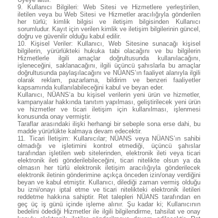
9.
Kullanıcı Bilgileri: Web Sitesi ve Hizmetlere yerleştirilen,
iletilen veya bu Web Sitesi ve Hizmetler aracılığıyla gönderilen
her türlü; kimlik bilgisi ve iletişim bilgisinden Kullanıcı
sorumludur. Kayıt için verilen kimlik ve iletişim bilgilerinin güncel,
doğru ve güvenilir olduğu kabul edilir.
10.
Kişisel Veriler: Kullanıcı, Web Sitesine sunacağı kişisel
bilgilerin, yürürlükteki hukuka tabi olacağını ve bu bilgilerin
Hizmetlerle ilgili amaçlar doğrultusunda kullanılacağını,
işleneceğini, saklanacağını, ilgili üçüncü şahıslarla bu amaçlar
doğrultusunda paylaşılacağını ve NÜANS’ın faaliyet alanıyla ilgili
olarak reklam, pazarlama, bildirim ve benzeri faaliyetler
kapsamında kullanılabileceğini kabul ve beyan eder.
Kullanıcı, NÜANS‘a bu kişisel verilerin yeni ürün ve hizmetler,
kampanyalar hakkında tanıtım yapılması, geliştirilecek yeni ürün
ve hizmetler ve ticari iletişim için kullanılması, işlenmesi
konusunda onay vermiştir.
Taraflar arasındaki ilişki herhangi bir sebeple sona erse dahi, bu
madde yürürlükte kalmaya devam edecektir.
11.
Ticari İletişim: Kullanıcılar; NÜANS veya NÜANS’ın sahibi
olmadığı ve işletimini kontrol etmediği, üçüncü şahıslar
tarafından işletilen web sitelerinden, elektronik ileti veya ticari
elektronik ileti gönderilebileceğini, ticari nitelikte olsun ya da
olmasın her türlü elektronik iletişim aracılığıyla gönderilecek
elektronik iletinin gönderimine açıkça önceden izin/onay verdiğini
beyan ve kabul etmiştir. Kullanıcı, dilediği zaman vermiş olduğu
bu izni/onayı iptal etme ve ticari nitelikteki elektronik iletileri
reddetme hakkına sahiptir. Ret talepleri NÜANS tarafından en
geç üç iş günü içinde işleme alınır. Şu kadar ki; Kullanıcının
bedelini ödediği Hizmetler ile ilgili bilgilendirme, tahsilat ve onay