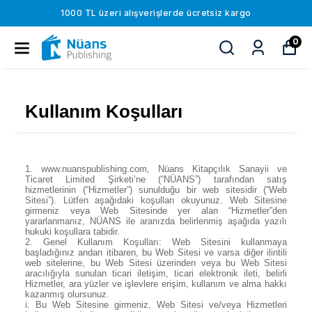
1000 TL üzeri alışverişlerde ücretsiz kargo
0
Kullanım Koşulları
1.
www.nuanspublishing.com, Nüans Kitapçılık Sanayii ve
Ticaret Limited Şirketi’ne (“NÜANS”) tarafından satış
hizmetlerinin (“Hizmetler”) sunulduğu bir web sitesidir (“Web
Sitesi”). Lütfen aşağıdaki koşulları okuyunuz. Web Sitesine
girmeniz veya Web Sitesinde yer alan “Hizmetler”den
yararlanmanız, NÜANS ile aranızda belirlenmiş aşağıda yazılı
hukuki koşullara tabidir.
2.
Genel Kullanım Koşulları: Web Sitesini kullanmaya
başladığınız andan itibaren, bu Web Sitesi ve varsa diğer ilintili
web sitelerine, bu Web Sitesi üzerinden veya bu Web Sitesi
aracılığıyla sunulan ticari iletişim, ticari elektronik ileti, belirli
Hizmetler, ara yüzler ve işlevlere erişim, kullanım ve alma hakkı
kazanmış olursunuz.
i. Bu Web Sitesine girmeniz, Web Sitesi ve/veya Hizmetleri