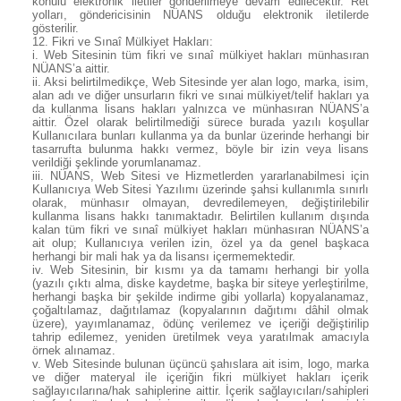
konulu elektronik iletiler gönderilmeye devam edilecektir. Ret
yolları, göndericisinin NÜANS olduğu elektronik iletilerde
gösterilir.
12.
Fikri ve Sınaî Mülkiyet Hakları:
i. Web Sitesinin tüm fikri ve sınaî mülkiyet hakları münhasıran
NÜANS’a aittir.
ii. Aksi belirtilmedikçe, Web Sitesinde yer alan logo, marka, isim,
alan adı ve diğer unsurların fikri ve sınai mülkiyet/telif hakları ya
da kullanma lisans hakları yalnızca ve münhasıran NÜANS’a
aittir. Özel olarak belirtilmediği sürece burada yazılı koşullar
Kullanıcılara bunları kullanma ya da bunlar üzerinde herhangi bir
tasarrufta bulunma hakkı vermez, böyle bir izin veya lisans
verildiği şeklinde yorumlanamaz.
iii. NÜANS, Web Sitesi ve Hizmetlerden yararlanabilmesi için
Kullanıcıya Web Sitesi Yazılımı üzerinde şahsi kullanımla sınırlı
olarak, münhasır olmayan, devredilemeyen, değiştirilebilir
kullanma lisans hakkı tanımaktadır. Belirtilen kullanım dışında
kalan tüm fikri ve sınaî mülkiyet hakları münhasıran NÜANS’a
ait olup; Kullanıcıya verilen izin, özel ya da genel başkaca
herhangi bir mali hak ya da lisansı içermemektedir.
iv. Web Sitesinin, bir kısmı ya da tamamı herhangi bir yolla
(yazılı çıktı alma, diske kaydetme, başka bir siteye yerleştirilme,
herhangi başka bir şekilde indirme gibi yollarla) kopyalanamaz,
çoğaltılamaz, dağıtılamaz (kopyalarının dağıtımı dâhil olmak
üzere), yayımlanamaz, ödünç verilemez ve içeriği değiştirilip
tahrip edilemez, yeniden üretilmek veya yaratılmak amacıyla
örnek alınamaz.
v. Web Sitesinde bulunan üçüncü şahıslara ait isim, logo, marka
ve diğer materyal ile içeriğin fikri mülkiyet hakları içerik
sağlayıcılarına/hak sahiplerine aittir. İçerik sağlayıcıları/sahipleri