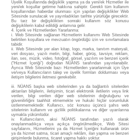
Üyelik Koşullarında değişiklik yapma ya da yeni/ek Hizmetler ile
yeni/ek koşullar getirme hakkına sahiptir. Gerekli tüm kullanım
koşullarından haberdar olunması için yapılan değişiklikler Web
Sitesinde sunulacak ve yayınladıkları tarihte yürürlüğe girecektir.
Bu tarz bir değişiklikten sonraki kullanım söz konusu
değişiklilerin kabul edildiği anlamına gelir.
4.
İçerik ve Hizmetlerden Yararlanma:
i. Web Sitesinde sağlanan Hizmetlerin kullanımı Web Sitesinde
belirtilen koşullara ve mevzuatın öngördüğü izin ve sınırlamalara
tabidir.
ii. Web Sitesinde yer alan kitap, logo, marka, tanıtım materyali,
veri dosyası, yazılı metin, bilgi, haber, görüş, tavsiye, reklam,
ilan, ses, müzik, video, fotoğraf, görsel, yazılım ve benzeri içerik
(“Hizmet İçeriği”) doğrudan NÜANS tarafından yayınlanabilir.
Ayrıca Web Sitesinde bazı Hizmetlerden yararlanmak için Üye
ve/veya Kullanıcıların talep ve üyelik formları doldurması veya
iletişim bilgilerini iletmesi gerekebilir.
iii. NÜANS başka web sitelerinden ya da bağlantılı sitelerden
aktarılan bilgilerin, iletişimin, ticari elektronik iletilerin veya link
verilen, bilgi verilen diğer web sitelerinin doğruluğunu ve
güvenilirliğini taahhüt etmemekte ve hukuki hiçbir sorumluluk
üstlenmemektedir. Kullanıcı, söz konusu üçüncü şahıs web
sitelerinin kullanım ve gizlilik politikalarına ve diğer uyarılarına
uymakla yükümlüdür.
iv. Kullanıcıların, aksi NÜANS tarafından yazılı olarak
onaylanmadıkça veya açıkça öngörülmedikçe, Web Sitesi
sayfalarını, Hizmetlerini ya da Hizmet İçeriğini kullanarak ürün
ya da hizmet satma, ticari amaçlı reklâm, ilan yapma ve benzeri
girişimlerde bulunma, ticaret yapma hakkı yoktur.