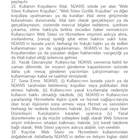
paylaşılır.
15.
Kullanım Koşullarını İhlal: NÜANS sitede yer alan “Web
Sitesi Kullanım Koşulları”, “Web Sitesi Gizlilik Koşulları” ve diğer
koşullara uyulmaması ya da kuralları ihlal etme girişiminde
bulunulması durumunda; ihlal tam olarak gerçekleşsin ya da
gerçekleşmesin, sistemde mevcut bilgileri reddetme, içerikten
çıkarma, silme hakkıyla birlikte önceden haber vermeksizin
Kullanıcıların Web Sitesi ve Hizmetlere erişimini askıya alma,
sonlandırma, (varsa) üyeliği iptal etme hakkını saklı tutar.
NÜANS’ın burada yazılı herhangi bir hukuki hakkı ya da tedbiri
kullanmaması ya da uygulamaması, NÜANS’ın bu Kullanım
Koşullarından ya da yasadan doğan haklarından vazgeçtiği ya
da ihlali kabul ettiği anlamına gelmez.
16.
Yasak Davranışlar: Kullanıcılar, NÜANS serverına belirli bir
zaman diliminde, bir insanın gönderme kapasitesinin üstünde
daha çok mesaj gönderen yazılımları çalıştırmamayı ve
kullanmamayı kabul ve taahhüt etmişlerdir.
17.
Sona Erme: NÜANS, (i) Kullanıcının burada yazılı ya da
NÜANS tarafından belirlenmiş koşulları veya politikaları ihlal
etmesi halinde, (ii) Kullanıcının yasal kısıtlamalar nedeniyle
kullanım hakkı olmadığı takdirde, (iii) NÜANS‘ın Kullanıcının
yararlandığı Hizmetlerle ilişkin içerik ve hizmet sağlayıcılarıyla
olan ticari ilişkisinin sona ermesi veya Hizmet ve servislerin
herhangi bir nedenle kesilmesi halinde, (iv) Mevzuat veya İdari
Düzenleyici Kuruluşların kararları uyarınca (v) Yasal
düzenlemeler ya da mücbir sebeplere bağlı olarak Web Sitesine
erişim imkânının ortadan kalkması halinde, (vi) kendi takdirine
bağlı olarak; Web Sitesi yayınını askıya alabilir, son verebilir.
18.
Kayıtlar: Web Sitesi ve Hizmetlerin kullanımından
doğabilecek ihtilaflarda NÜANS’ın defter ve iletişim logları dahil