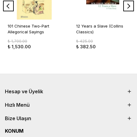
101 Chinese Two-Part
12 Years a Slave (Collins
Allegorical Sayings
Classics)
₺ 1,700.00
₺ 425.00
₺ 1,530.00
₺ 382.50
Hesap ve Üyelik
Hızlı Menü
Bize Ulaşın
KONUM