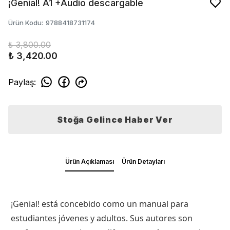
¡Genial! A1 +Audio descargable
Ürün Kodu
:
9788418731174
₺ 3,800.00
₺ 3,420.00
Paylaş
:
Stoğa Gelince Haber Ver
Ürün Açıklaması
Ürün Detayları
¡Genial! está concebido como un manual para
estudiantes jóvenes y adultos. Sus autores son