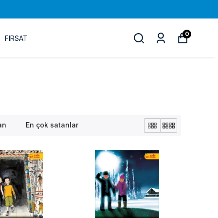
0
FIRSAT
an
En çok satanlar