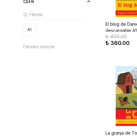
CEFR
El blog de Dani
A1
descargable A1
₺ 400.00
leer en español
₺ 360.00
Filtreleri temizle
La granja de T