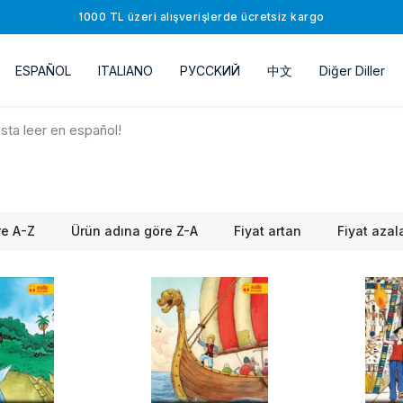
1000 TL üzeri alışverişlerde ücretsiz kargo
ESPAÑOL
ITALIANO
РУССKИЙ
中文
Diğer Diller
sta leer en español!
re A-Z
Ürün adına göre Z-A
Fiyat artan
Fiyat azal