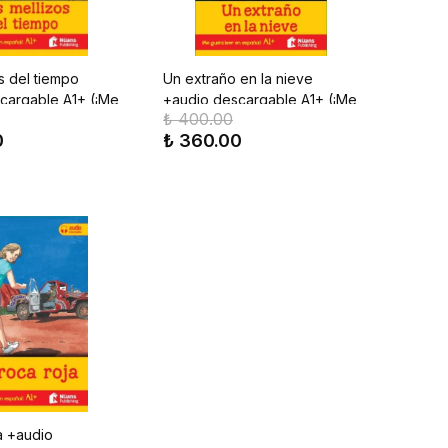
s del tiempo
Un extraño en la nieve
cargable A1+ (¡Me
+audio descargable A1+ (¡Me
₺ 400.00
en español!)
gusta leer en español!)
0
₺ 360.00
a +audio