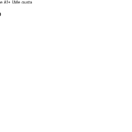
e A1+ (¡Me gusta
añol!)
0