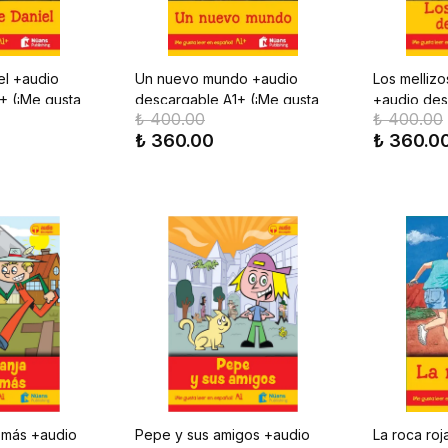
el +audio
Un nuevo mundo +audio
Los mellizo
+ (¡Me gusta
descargable A1+ (¡Me gusta
+audio des
₺ 400.00
₺ 400.00
!)
leer en español!)
gusta leer 
₺ 360.00
₺ 360.0
omás +audio
Pepe y sus amigos +audio
La roca roj