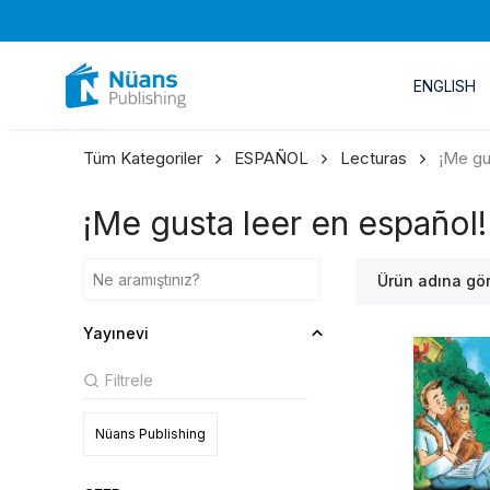
ENGLISH
Tüm Kategoriler
ESPAÑOL
Lecturas
¡Me gu
¡Me gusta leer en español!
Ürün adına gö
Yayınevi
Nüans Publishing