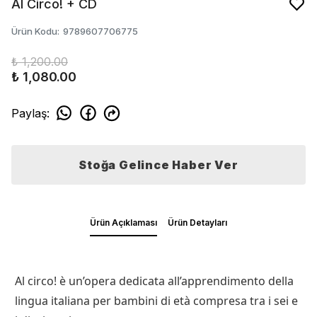
Al Circo! + CD
Ürün Kodu
:
9789607706775
₺ 1,200.00
₺ 1,080.00
Paylaş
:
Stoğa Gelince Haber Ver
Ürün Açıklaması
Ürün Detayları
Al circo! è un’opera dedicata all’apprendimento della
lingua italiana per bambini di età compresa tra i sei e