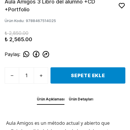
Aula Amigos 3 Libro del alumno +CD
+Portfolio
Ürün Kodu
:
9788467514025
₺ 2,850.00
₺ 2,565.00
Paylaş
:
SEPETE EKLE
Ürün Açıklaması
Ürün Detayları
Aula Amigos es un método actual y abierto que