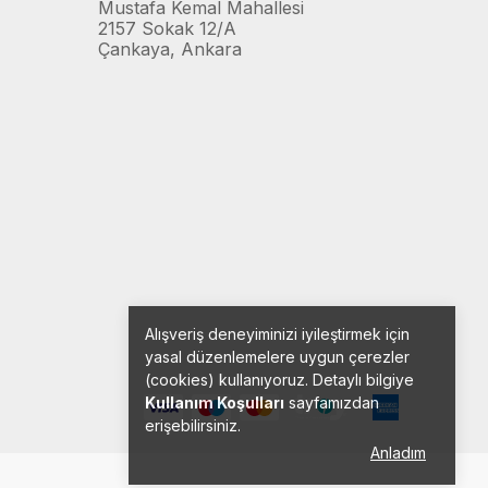
Mustafa Kemal Mahallesi
2157 Sokak 12/A
Çankaya, Ankara
Alışveriş deneyiminizi iyileştirmek için
yasal düzenlemelere uygun çerezler
(cookies) kullanıyoruz. Detaylı bilgiye
Kullanım Koşulları
sayfamızdan
erişebilirsiniz.
Anladım