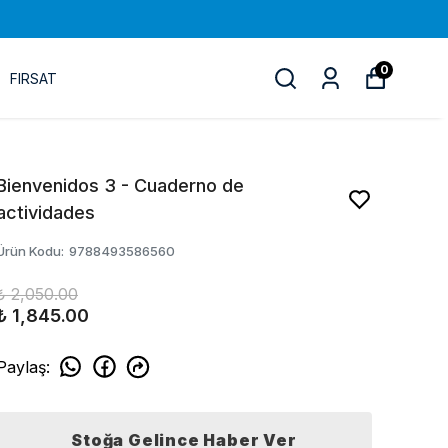
0
FIRSAT
Bienvenidos 3 - Cuaderno de
actividades
Ürün Kodu
:
9788493586560
₺ 2,050.00
₺ 1,845.00
Paylaş
:
Stoğa Gelince Haber Ver