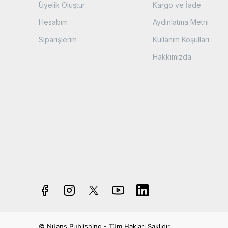
Üyelik Oluştur
Kargo ve İade
Hesabım
Aydınlatma Metni
Siparişlerim
Kullanım Koşulları
Hakkımızda
© Nüans Publishing - Tüm Hakları Saklıdır