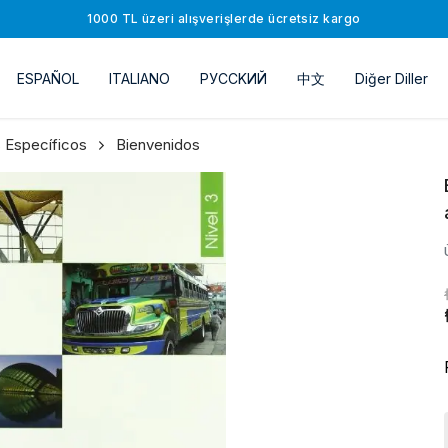
1000 TL üzeri alışverişlerde ücretsiz kargo
ESPAÑOL
ITALIANO
РУССKИЙ
中文
Diğer Diller
 Específicos
Bienvenidos