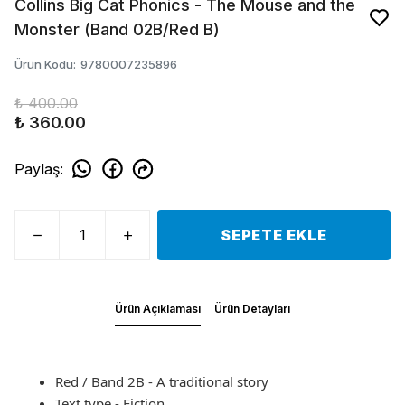
Collins Big Cat Phonics - The Mouse and the
Monster (Band 02B/Red B)
Ürün Kodu
:
9780007235896
₺ 400.00
₺ 360.00
Paylaş
:
SEPETE EKLE
Ürün Açıklaması
Ürün Detayları
Red / Band 2B - A traditional story
Text type - Fiction