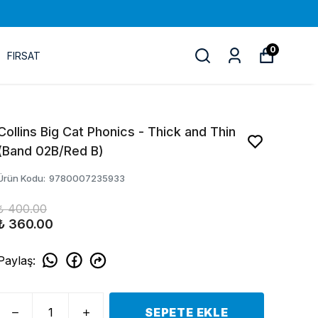
0
FIRSAT
Collins Big Cat Phonics - Thick and Thin
(Band 02B/Red B)
Ürün Kodu
:
9780007235933
₺ 400.00
₺ 360.00
Paylaş
:
SEPETE EKLE