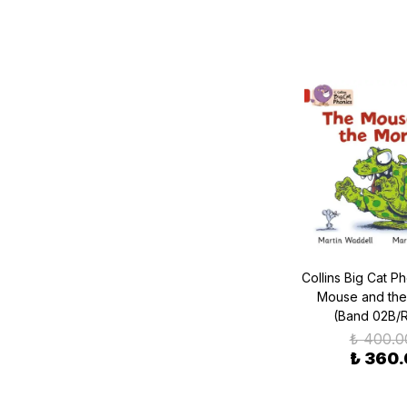
Collins Big Cat P
Mouse and the
(Band 02B/
₺ 400.0
₺ 360