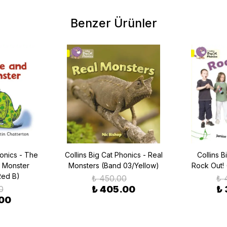
Benzer Ürünler
honics - The
Collins Big Cat Phonics - Real
Collins B
 Monster
Monsters (Band 03/Yellow)
Rock Out! 
Red B)
₺ 450.00
₺ 
0
₺ 405.00
₺ 
.00