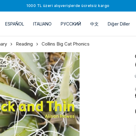
1000 TL üzeri alışverişlerde ücretsiz kargo
ESPAÑOL
ITALIANO
РУССKИЙ
中文
Diğer Diller
mary
Reading
Collins Big Cat Phonics