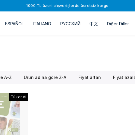
1000 TL üzeri alışverişlerde ücretsiz kargo
ESPAÑOL
ITALIANO
РУССKИЙ
中文
Diğer Diller
re A-Z
Ürün adına göre Z-A
Fiyat artan
Fiyat azal
Tükendi