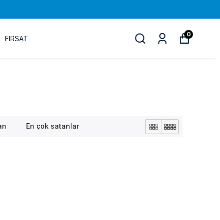
0
FIRSAT
an
En çok satanlar