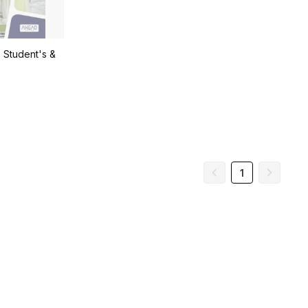
 Student's &
1