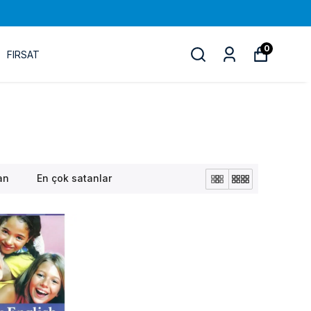
0
FIRSAT
an
En çok satanlar