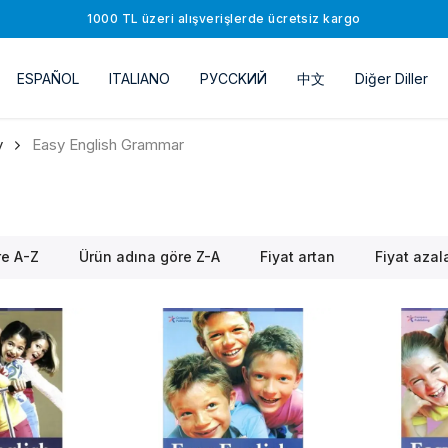
1000 TL üzeri alışverişlerde ücretsiz kargo
ESPAÑOL
ITALIANO
РУССKИЙ
中文
Diğer Diller
y
Easy English Grammar
re A-Z
Ürün adına göre Z-A
Fiyat artan
Fiyat azal