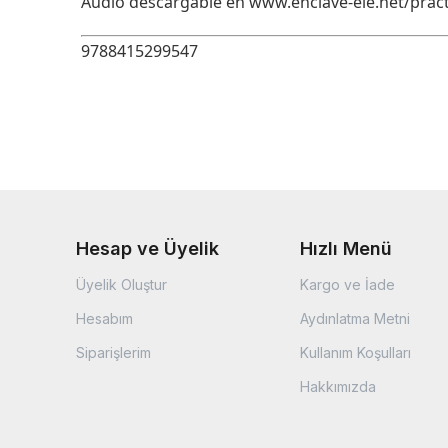
Audio descargable en www.enclave-ele.net/pract
9788415299547
Hesap ve Üyelik
Hızlı Menü
Üyelik Oluştur
Kargo ve İade
Hesabım
Aydınlatma Metni
Siparişlerim
Kullanım Koşulları
Hakkımızda