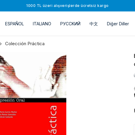
1000 TL üzeri alışverişlerde ücretsiz kargo
ESPAÑOL
ITALIANO
РУССKИЙ
中文
Diğer Diller
Colección Práctica