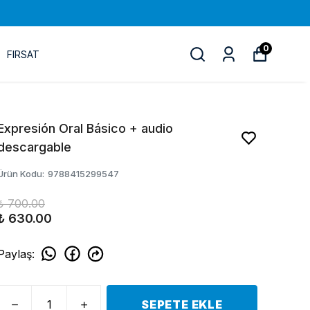
0
FIRSAT
Expresión Oral Básico + audio
descargable
Ürün Kodu
:
9788415299547
₺ 700.00
₺ 630.00
Paylaş
:
SEPETE EKLE