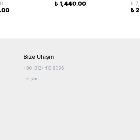
00
₺ 1,440.00
₺ 2
.00
₺ 
Bize Ulaşın
+90 (312) 419 8096
İletişim