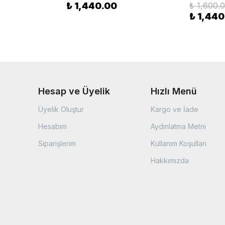
₺ 1,440.00
₺ 1,600.
₺ 1,440
Hesap ve Üyelik
Hızlı Menü
Üyelik Oluştur
Kargo ve İade
Hesabım
Aydınlatma Metni
Siparişlerim
Kullanım Koşulları
Hakkımızda