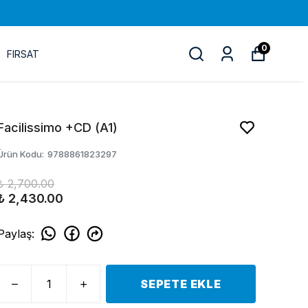
0
FIRSAT
Facilissimo +CD (A1)
Ürün Kodu
:
9788861823297
₺ 2,700.00
₺ 2,430.00
Paylaş
:
SEPETE EKLE