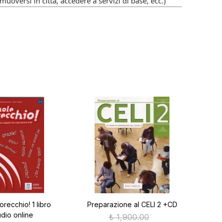
uoversi in città, accedere a servizi di base, ecc.)
orecchio! 1 libro
Preparazione al CELI 2 +CD
dio online
₺ 1,900.00