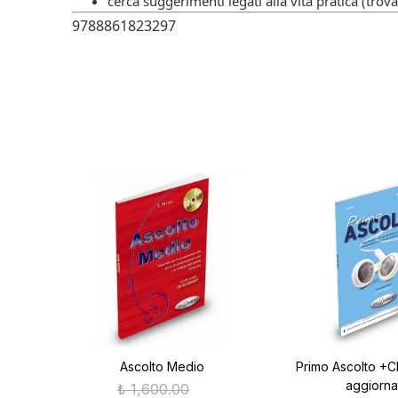
cerca suggerimenti legati alla vita pratica (trov
9788861823297
Ascolto Medio
Primo Ascolto +C
aggiorna
₺ 1,600.00