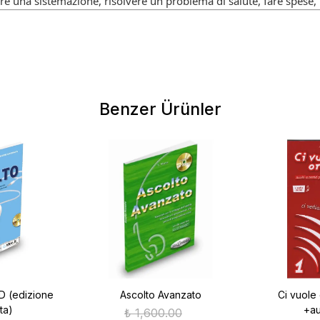
are una sistemazione, risolvere un problema di salute, fare spese, m
Benzer Ürünler
D (edizione
Ascolto Avanzato
Ci vuole 
ta)
+au
₺ 1,600.00