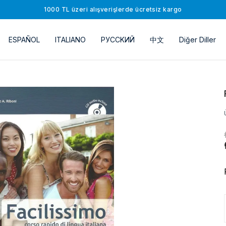
1000 TL üzeri alışverişlerde ücretsiz kargo
ESPAÑOL
ITALIANO
РУССKИЙ
中文
Diğer Diller