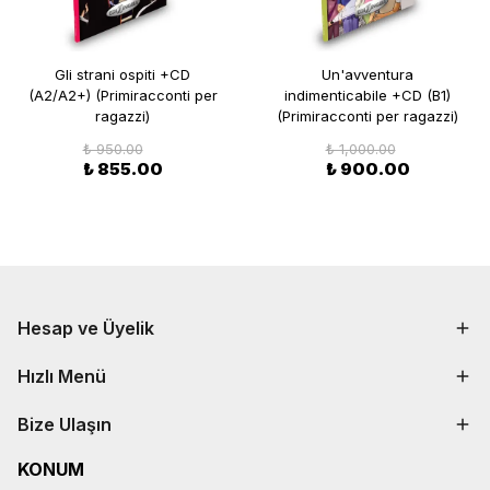
Gli strani ospiti +CD
Un'avventura
(A2/A2+) (Primiracconti per
indimenticabile +CD (B1)
ragazzi)
(Primiracconti per ragazzi)
₺ 950.00
₺ 1,000.00
₺ 855.00
₺ 900.00
Hesap ve Üyelik
Hızlı Menü
Bize Ulaşın
KONUM