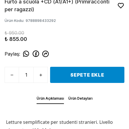
Furto a scuola +CD (A1/A1+) (Primiracconti
per ragazzi)
Ürün Kodu
:
9788898433292
₺ 950.00
₺ 855.00
Paylaş
:
SEPETE EKLE
Ürün Açıklaması
Ürün Detayları
Letture semplificate per studenti stranieri. Livello