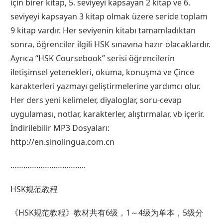
için birer kitap, 5. seviyeyi kapsayan 2 kitap ve 6.
seviyeyi kapsayan 3 kitap olmak üzere seride toplam
9 kitap vardır. Her seviyenin kitabı tamamladıktan
sonra, öğrenciler ilgili HSK sınavına hazır olacaklardır.
Ayrıca “HSK Coursebook” serisi öğrencilerin
iletişimsel yetenekleri, okuma, konuşma ve Çince
karakterleri yazmayı geliştirmelerine yardımcı olur.
Her ders yeni kelimeler, diyaloglar, soru-cevap
uygulaması, notlar, karakterler, alıştırmalar, vb içerir.
İndirilebilir MP3 Dosyaları:
http://en.sinolingua.com.cn
……………………………..
HSK规范教程
《HSK规范教程》教材共有6级，1～4级为单本，5级分