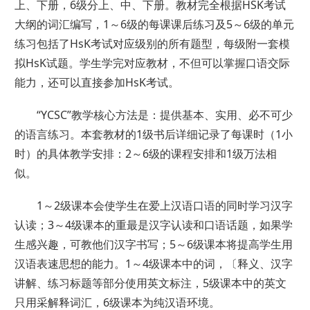
上、下册，6级分上、中、下册。教材完全根据HSK考试
大纲的词汇编写，1～6级的每课课后练习及5～6级的单元
练习包括了HsK考试对应级别的所有题型，每级附一套模
拟HsK试题。学生学完对应教材，不但可以掌握口语交际
能力，还可以直接参加HsK考试。
“YCSC”教学核心方法是：提供基本、实用、必不可少
的语言练习。本套教材的1级书后详细记录了每课时（1小
时）的具体教学安排：2～6级的课程安排和1级万法相
似。
1～2级课本会使学生在爱上汉语口语的同时学习汉字
认读；3～4级课本的重最是汉字认读和口语话题，如果学
生感兴趣，可教他们汉字书写；5～6级课本将提高学生用
汉语表速思想的能力。1～4级课本中的词，〔释义、汉字
讲解、练习标题等部分使用英文标注，5级课本中的英文
只用采解释词汇，6级课本为纯汉语环境。