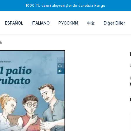
1000 TL üzeri alışverişlerde ücretsiz kargo
ESPAÑOL
ITALIANO
РУССKИЙ
中文
Diğer Diller
a