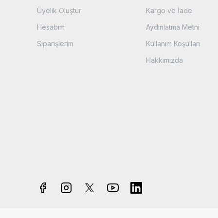
Üyelik Oluştur
Kargo ve İade
Hesabım
Aydınlatma Metni
Siparişlerim
Kullanım Koşulları
Hakkımızda