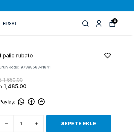
0
FIRSAT
Il palio rubato
Ürün Kodu
:
9788858341841
₺ 1,650.00
₺ 1,485.00
Paylaş
:
SEPETE EKLE