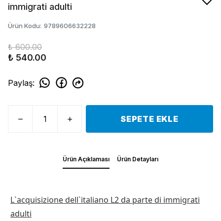
immigrati adulti
Ürün Kodu
:
9789606632228
₺ 600.00
₺ 540.00
Paylaş
:
SEPETE EKLE
Ürün Açıklaması
Ürün Detayları
L`acquisizione dell`italiano L2 da parte di immigrati
adulti