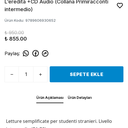
L’eredità +CD Audio (Collana Primiracconti
intermedio)
Ürün Kodu
:
9789606930652
₺ 950.00
₺ 855.00
Paylaş
:
SEPETE EKLE
Ürün Açıklaması
Ürün Detayları
Letture semplificate per studenti stranieri. Livello