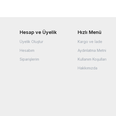
Hesap ve Üyelik
Hızlı Menü
Üyelik Oluştur
Kargo ve İade
Hesabım
Aydınlatma Metni
Siparişlerim
Kullanım Koşulları
Hakkımızda