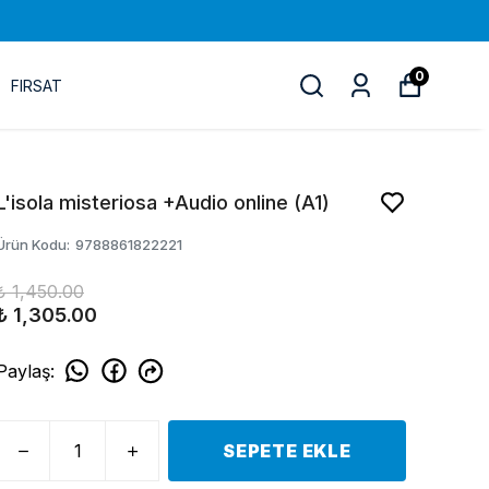
0
FIRSAT
L'isola misteriosa +Audio online (A1)
Ürün Kodu
:
9788861822221
₺ 1,450.00
₺ 1,305.00
Paylaş
:
SEPETE EKLE