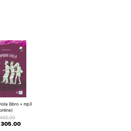
viola (libro + mp3
online)
,450.00
1,305.00