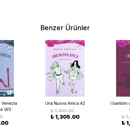
Benzer Ürünler
a Venezia
Una Nuova Amica A2
I bambini 
e (A1)
₺ 1,450.00
00
₺ 1,305.00
₺ 1
.00
₺ 