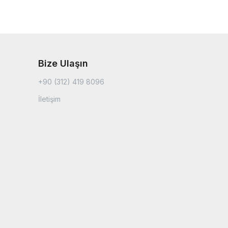
Bize Ulaşın
+90 (312) 419 8096
İletişim