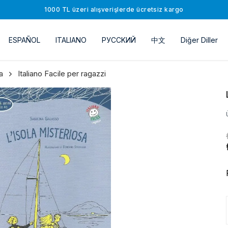
1000 TL üzeri alışverişlerde ücretsiz kargo
ESPAÑOL
ITALIANO
РУССKИЙ
中文
Diğer Diller
a
Italiano Facile per ragazzi