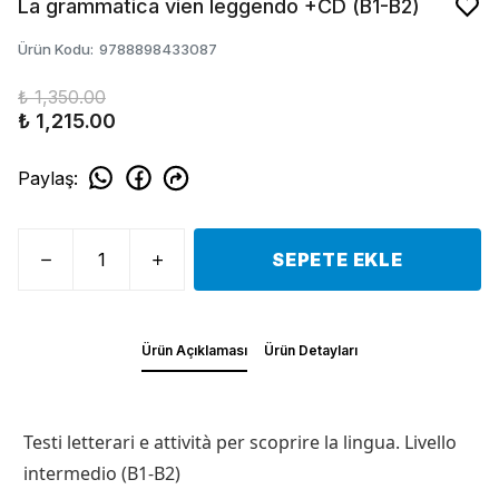
La grammatica vien leggendo +CD (B1-B2)
Ürün Kodu
:
9788898433087
₺ 1,350.00
₺ 1,215.00
Paylaş
:
SEPETE EKLE
Ürün Açıklaması
Ürün Detayları
Testi letterari e attività per scoprire la lingua. Livello
intermedio (B1-B2)