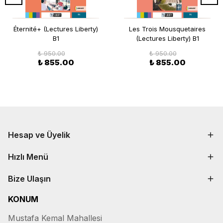
Éternité+ (Lectures Liberty)
Les Trois Mousquetaires
B1
(Lectures Liberty) B1
₺ 950.00
₺ 950.00
₺ 855.00
₺ 855.00
Hesap ve Üyelik
Hızlı Menü
Bize Ulaşın
KONUM
Mustafa Kemal Mahallesi