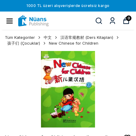
1000 TL üzeri alışverişlerde ücretsiz kargo
0
Tüm Kategoriler
中文
汉语常规教材 (Ders Kitapları)
孩子们 (Çocuklar)
New Chinese for Children