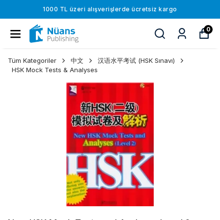
1000 TL üzeri alışverişlerde ücretsiz kargo
0
Tüm Kategoriler
中文
汉语水平考试 (HSK Sınavı)
HSK Mock Tests & Analyses