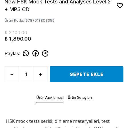
New HSK Mock Tests and Analyses Level 2
+ MP3 CD
Ürün Kodu
:
9787513803359
₺ 2,100.00
₺ 1,890.00
Paylaş
:
SEPETE EKLE
Ürün Açıklaması
Ürün Detayları
HSK mock tests serisi; dinleme materyalleri, test