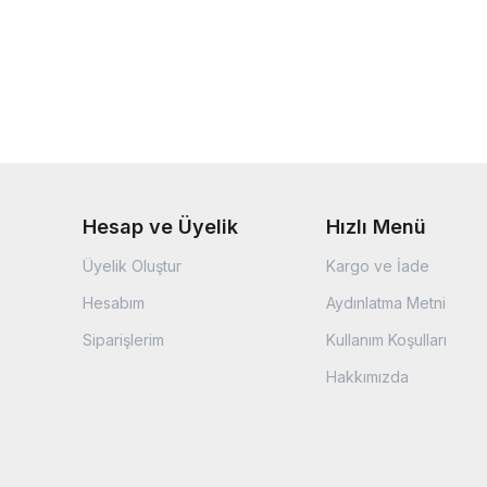
Hesap ve Üyelik
Hızlı Menü
Üyelik Oluştur
Kargo ve İade
Hesabım
Aydınlatma Metni
Siparişlerim
Kullanım Koşulları
Hakkımızda