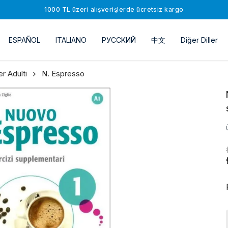
1000 TL üzeri alışverişlerde ücretsiz kargo
ESPAÑOL
ITALIANO
РУССKИЙ
中文
Diğer Diller
er Adulti
N. Espresso