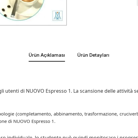
Ürün Açıklaması
Ürün Detayları
agli utenti di NUOVO Espresso 1. La scansione delle attività 
ipologie (completamento, abbinamento, trasformazione, cruciverb
ezione di NUOVO Espresso 1.
ro individuale, lo studente può quindi monitorare i progressi