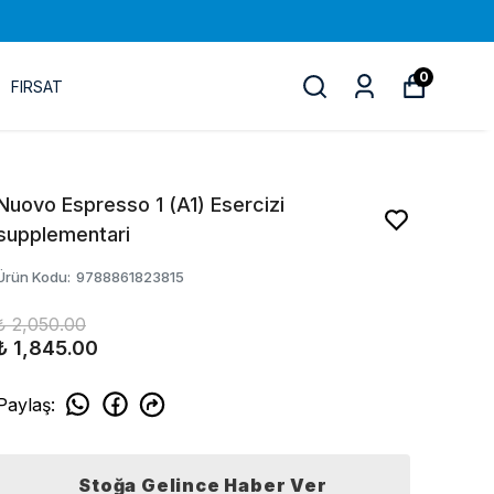
0
FIRSAT
Nuovo Espresso 1 (A1) Esercizi
supplementari
Ürün Kodu
:
9788861823815
₺ 2,050.00
₺ 1,845.00
Paylaş
:
Stoğa Gelince Haber Ver