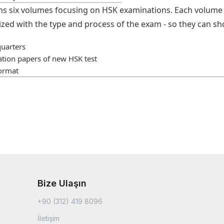
ins six volumes focusing on HSK examinations. Each volume 
rized with the type and process of the exam - so they can s
uarters
ation papers of new HSK test
format
Bize Ulaşın
+90 (312) 419 8096
İletişim