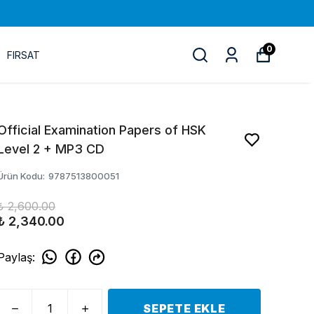
0
FIRSAT
Official Examination Papers of HSK
Level 2 + MP3 CD
Ürün Kodu
:
9787513800051
₺ 2,600.00
₺ 2,340.00
Paylaş
:
SEPETE EKLE