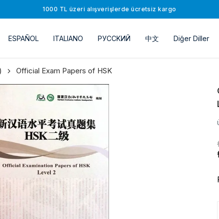
1000 TL üzeri alışverişlerde ücretsiz kargo
ESPAÑOL
ITALIANO
РУССKИЙ
中文
Diğer Diller
)
Official Exam Papers of HSK