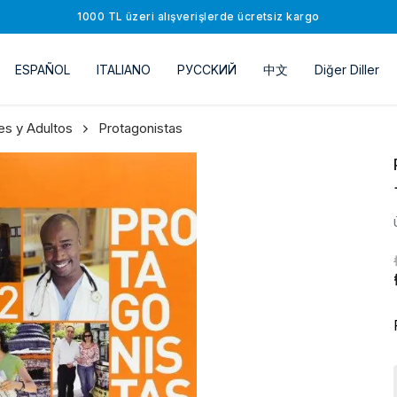
1000 TL üzeri alışverişlerde ücretsiz kargo
ESPAÑOL
ITALIANO
РУССKИЙ
中文
Diğer Diller
s y Adultos
Protagonistas