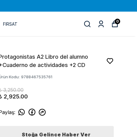
0
FIRSAT
Protagonistas A2 Libro del alumno
+Cuaderno de actividades +2 CD
Ürün Kodu
:
9788467535761
₺ 3,250.00
₺ 2,925.00
Paylaş
:
Stoğa Gelince Haber Ver