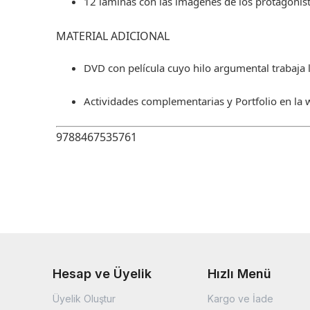
12 láminas con las imágenes de los protagonis
MATERIAL ADICIONAL
DVD con película cuyo hilo argumental trabaja l
Actividades complementarias y Portfolio en la
9788467535761
Hesap ve Üyelik
Hızlı Menü
Üyelik Oluştur
Kargo ve İade