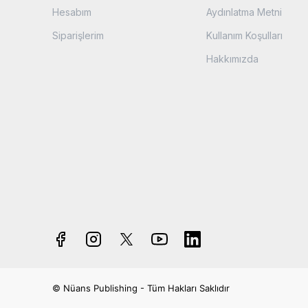
Hesabım
Aydınlatma Metni
Siparişlerim
Kullanım Koşulları
Hakkımızda
© Nüans Publishing - Tüm Hakları Saklıdır