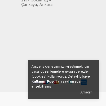
2157 Sokak 12/A
Çankaya, Ankara
Alışveriş deneyiminizi iyileştirmek için
yasal düzenlemelere uygun çerezler
(cookies) kullanıyoruz. Detaylı bilgiye
Kullanım Koşulları
sayfamızdan
erişebilirsiniz.
Anladım