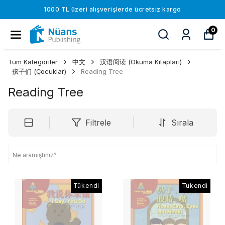
1000 TL üzeri alışverişlerde ücretsiz kargo
0
Tüm Kategoriler
中文
汉语阅读 (Okuma Kitapları)
孩子们 (Çocuklar)
Reading Tree
Reading Tree
Filtrele
Sırala
Tükendi
Tükendi