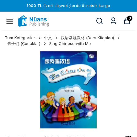
1000 TL üzeri alışverişlerde ücretsiz kargo
0
Tüm Kategoriler
中文
汉语常规教材 (Ders Kitapları)
孩子们 (Çocuklar)
Sing Chinese with Me