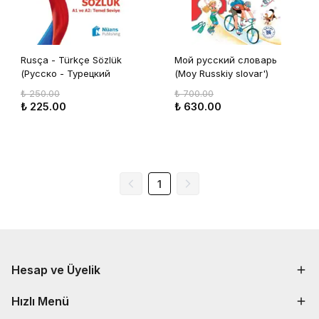
Rusça - Türkçe Sözlük
Мой русский словарь
(Русско - Турецкий
(Moy Russkiy slovar')
Словарь)
₺ 250.00
₺ 700.00
₺ 225.00
₺ 630.00
1
Hesap ve Üyelik
Hızlı Menü