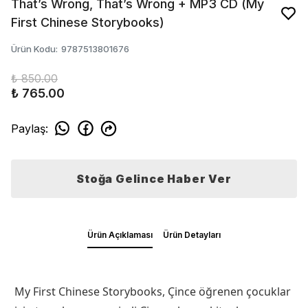
That’s Wrong, That’s Wrong + MP3 CD (My
First Chinese Storybooks)
Ürün Kodu
:
9787513801676
₺ 850.00
₺ 765.00
Paylaş
:
Stoğa Gelince Haber Ver
Ürün Açıklaması
Ürün Detayları
My First Chinese Storybooks, Çince öğrenen çocuklar