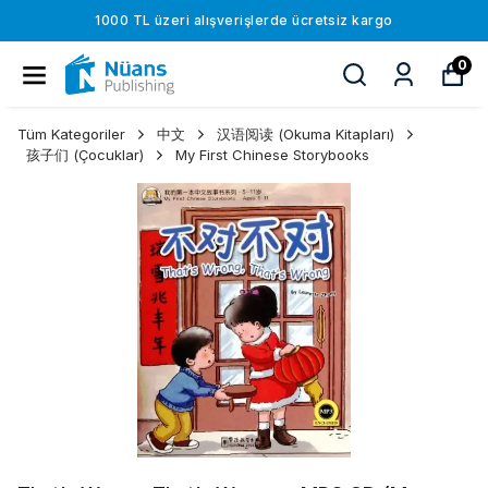
1000 TL üzeri alışverişlerde ücretsiz kargo
0
Tüm Kategoriler
中文
汉语阅读 (Okuma Kitapları)
孩子们 (Çocuklar)
My First Chinese Storybooks