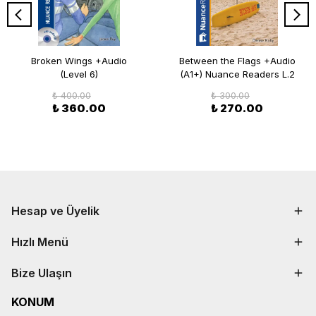
Broken Wings +Audio
Between the Flags +Audio
(Level 6)
(A1+) Nuance Readers L.2
₺ 400.00
₺ 300.00
₺ 360.00
₺ 270.00
Hesap ve Üyelik
Hızlı Menü
Bize Ulaşın
KONUM