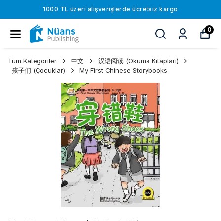
1000 TL üzeri alışverişlerde ücretsiz kargo
0
Tüm Kategoriler
中文
汉语阅读 (Okuma Kitapları)
孩子们 (Çocuklar)
My First Chinese Storybooks