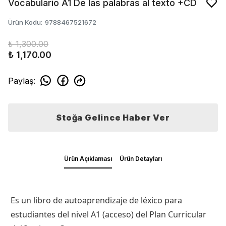
Vocabulario A1 De las palabras al texto +CD
Ürün Kodu
:
9788467521672
₺ 1,300.00
₺ 1,170.00
Paylaş
:
Stoğa Gelince Haber Ver
Ürün Açıklaması
Ürün Detayları
Es un libro de autoaprendizaje de léxico para
estudiantes del nivel A1 (acceso) del Plan Curricular