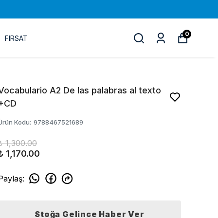
0
FIRSAT
Vocabulario A2 De las palabras al texto
+CD
Ürün Kodu
:
9788467521689
₺ 1,300.00
₺ 1,170.00
Paylaş
:
Stoğa Gelince Haber Ver