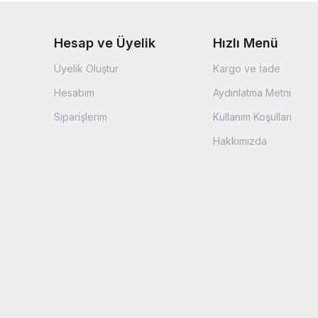
Hesap ve Üyelik
Hızlı Menü
Üyelik Oluştur
Kargo ve İade
Hesabım
Aydınlatma Metni
Siparişlerim
Kullanım Koşulları
Hakkımızda