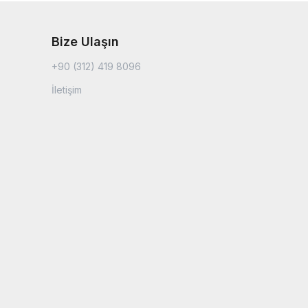
Bize Ulaşın
+90 (312) 419 8096
İletişim