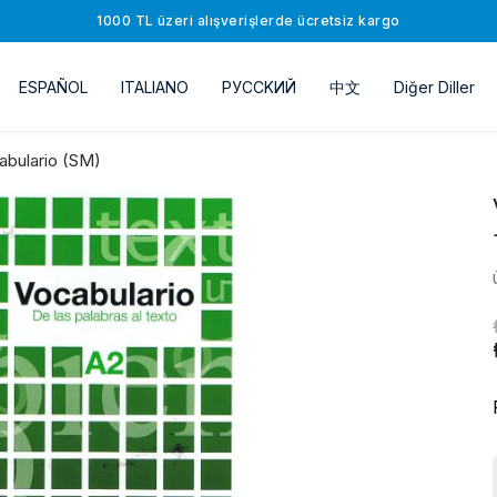
1000 TL üzeri alışverişlerde ücretsiz kargo
ESPAÑOL
ITALIANO
РУССKИЙ
中文
Diğer Diller
abulario (SM)