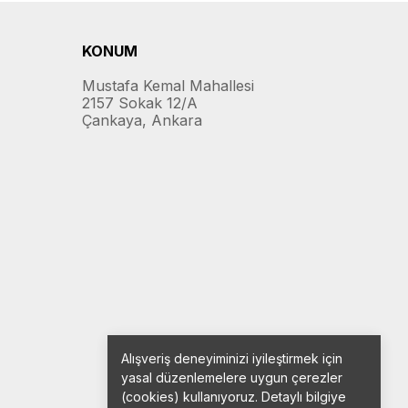
KONUM
Mustafa Kemal Mahallesi
2157 Sokak 12/A
Çankaya, Ankara
Alışveriş deneyiminizi iyileştirmek için
yasal düzenlemelere uygun çerezler
(cookies) kullanıyoruz. Detaylı bilgiye