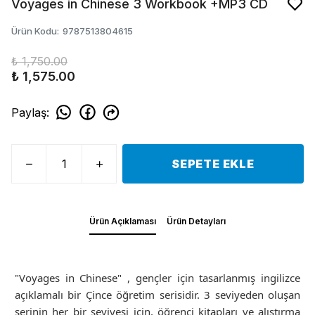
Voyages in Chinese 3 Workbook +MP3 CD
Ürün Kodu
:
9787513804615
₺ 1,750.00
₺ 1,575.00
Paylaş
:
SEPETE EKLE
Ürün Açıklaması
Ürün Detayları
"Voyages in Chinese" , gençler için tasarlanmış ingilizce
açıklamalı bir Çince öğretim serisidir. 3 seviyeden oluşan
serinin her bir seviyesi için, öğrenci kitapları ve alıştırma