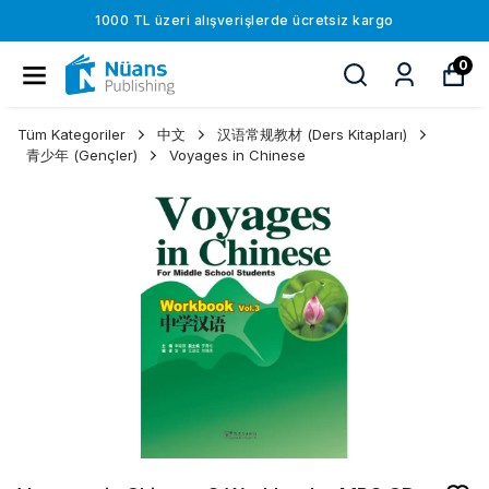
1000 TL üzeri alışverişlerde ücretsiz kargo
0
Tüm Kategoriler
中文
汉语常规教材 (Ders Kitapları)
青少年 (Gençler)
Voyages in Chinese