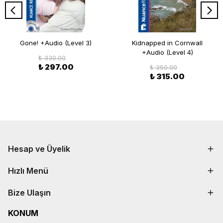
Gone! +Audio (Level 3)
Kidnapped in Cornwall
+Audio (Level 4)
₺ 330.00
₺ 297.00
₺ 350.00
₺ 315.00
Hesap ve Üyelik
Hızlı Menü
Bize Ulaşın
KONUM