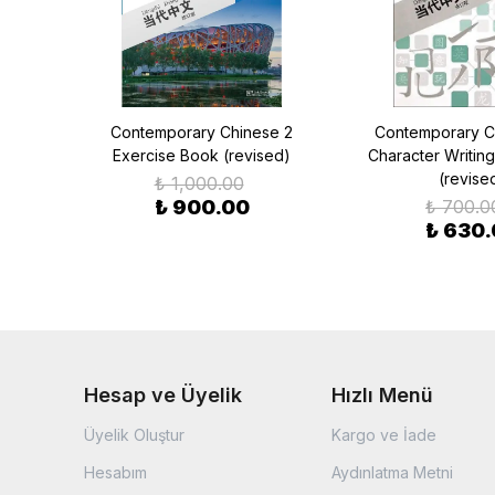
e 2
Contemporary Chinese 2
Contemporary C
sed)
Exercise Book (revised)
Character Writi
(revise
₺ 1,000.00
₺ 900.00
₺ 700.0
₺ 630
Hesap ve Üyelik
Hızlı Menü
Üyelik Oluştur
Kargo ve İade
Hesabım
Aydınlatma Metni