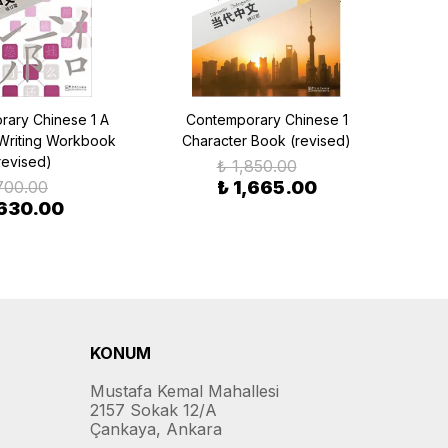
ary Chinese 1 A
Contemporary Chinese 1
Con
Writing Workbook
Character Book (revised)
Char
revised)
₺ 1,850.00
700.00
₺ 1,665.00
 630.00
KONUM
Mustafa Kemal Mahallesi
2157 Sokak 12/A
Çankaya, Ankara