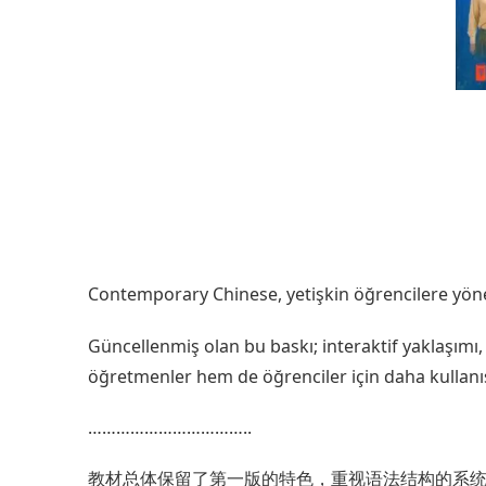
Contemporary Chinese, yetişkin öğrencilere yöne
Güncellenmiş olan bu baskı; interaktif yaklaşımı, y
öğretmenler hem de öğrenciler için daha kullanışl
……………………………..
教材总体保留了第一版的特色，重视语法结构的系