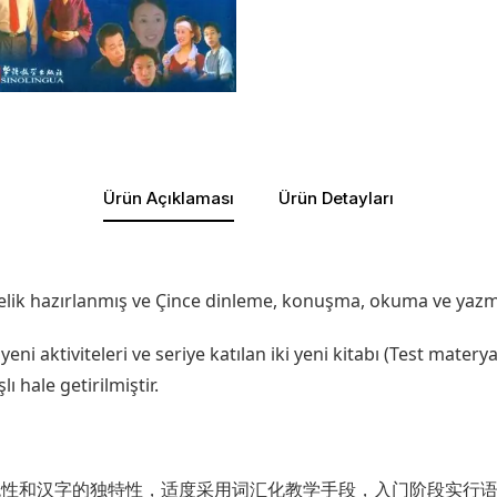
Ürün Açıklaması
Ürün Detayları
lik hazırlanmış ve Çince dinleme, konuşma, okuma ve yazma b
eni aktiviteleri ve seriye katılan iki yeni kitabı (Test mater
ı hale getirilmiştir.
统性和汉字的独特性，适度采用词汇化教学手段，入门阶段实行