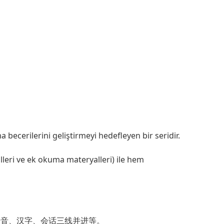
ecerilerini geliştirmeyi hedefleyen bir seridir.
yalleri ve ek okuma materyalleri) ile hem
语音、汉字、会话三线并进等。