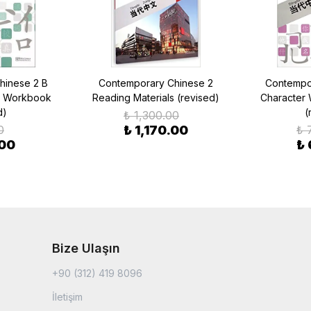
hinese 2 B
Contemporary Chinese 2
Contempor
ng Workbook
Reading Materials (revised)
Character 
d)
(
₺ 1,300.00
0
₺ 1,170.00
₺ 
.00
₺
Bize Ulaşın
+90 (312) 419 8096
İletişim