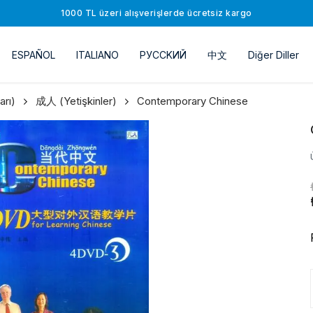
1000 TL üzeri alışverişlerde ücretsiz kargo
ESPAÑOL
ITALIANO
РУССKИЙ
中文
Diğer Diller
rı)
成人 (Yetişkinler)
Contemporary Chinese