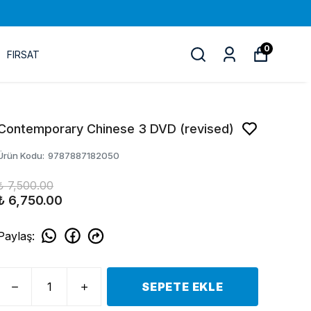
0
FIRSAT
Contemporary Chinese 3 DVD (revised)
Ürün Kodu
:
9787887182050
₺ 7,500.00
₺ 6,750.00
Paylaş
:
SEPETE EKLE