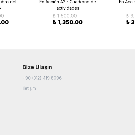
Libro del
En Acción A2 - Cuaderno de
En Acció
o
actividades
00
₺ 1,500.00
₺ 3
.00
₺ 1,350.00
₺ 
Bize Ulaşın
+90 (312) 419 8096
İletişim