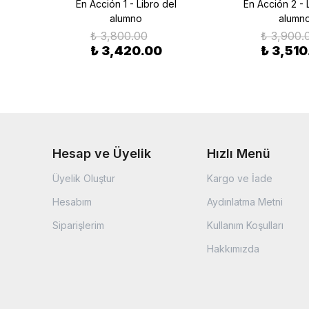
del
En Acción 1 - Libro del
En Acción 2 - 
alumno
alumn
₺ 3,800.00
₺ 3,900.
₺ 3,420.00
₺ 3,510
Hesap ve Üyelik
Hızlı Menü
Üyelik Oluştur
Kargo ve İade
Hesabım
Aydınlatma Metni
Siparişlerim
Kullanım Koşulları
Hakkımızda