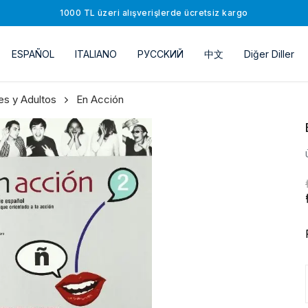
1000 TL üzeri alışverişlerde ücretsiz kargo
ESPAÑOL
ITALIANO
РУССKИЙ
中文
Diğer Diller
s y Adultos
En Acción