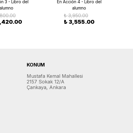
n 3 - Libro del
En Acción 4 - Libro del
En 
alumno
alumno
,800.00
₺ 3,950.00
3,420.00
₺ 3,555.00
KONUM
Mustafa Kemal Mahallesi
2157 Sokak 12/A
Çankaya, Ankara