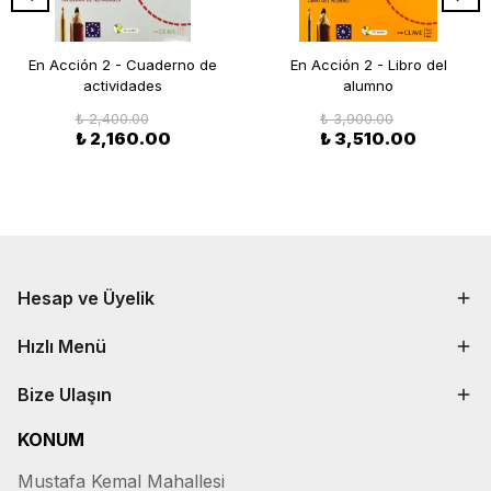
En Acción 2 - Cuaderno de
En Acción 2 - Libro del
actividades
alumno
₺ 2,400.00
₺ 3,900.00
₺ 2,160.00
₺ 3,510.00
Hesap ve Üyelik
Hızlı Menü
Bize Ulaşın
KONUM
Mustafa Kemal Mahallesi