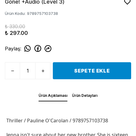
Gone! +Audio (Level 3)
Ürün Kodu
:
9789757103738
₺ 330.00
₺ 297.00
Paylaş
:
SEPETE EKLE
Ürün Açıklaması
Ürün Detayları
Thriller / Pauline O'Carolan / 9789757103738
Jenna isn't sure about her new brother. She is sixteen,