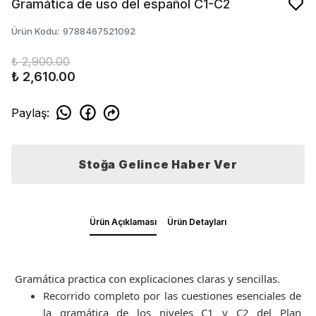
Gramática de uso del español C1-C2
Ürün Kodu
:
9788467521092
₺ 2,900.00
₺ 2,610.00
Paylaş
:
Stoğa Gelince Haber Ver
Ürün Açıklaması
Ürün Detayları
Gramática practica con explicaciones claras y sencillas.
Recorrido completo por las cuestiones esenciales de
la gramática de los niveles C1 y C2 del Plan