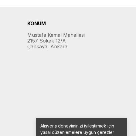
KONUM
Mustafa Kemal Mahallesi
2157 Sokak 12/A
Çankaya, Ankara
Alışveriş deneyiminizi iyileştirmek için
yasal düzenlemelere uygun çerezler