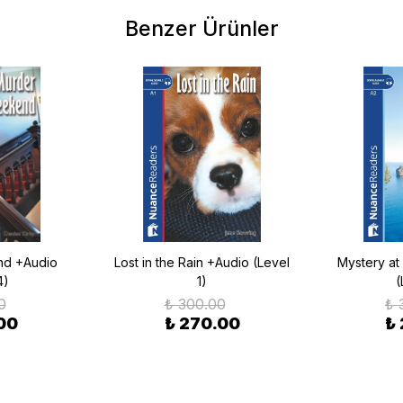
Benzer Ürünler
d +Audio
Lost in the Rain +Audio (Level
Mystery at
4)
1)
(
0
₺ 300.00
₺ 
00
₺ 270.00
₺