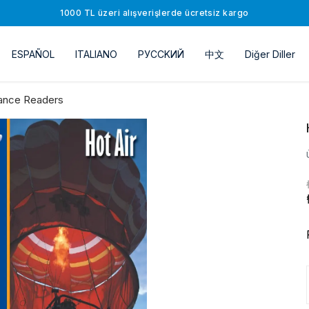
1000 TL üzeri alışverişlerde ücretsiz kargo
ESPAÑOL
ITALIANO
РУССKИЙ
中文
Diğer Diller
ance Readers