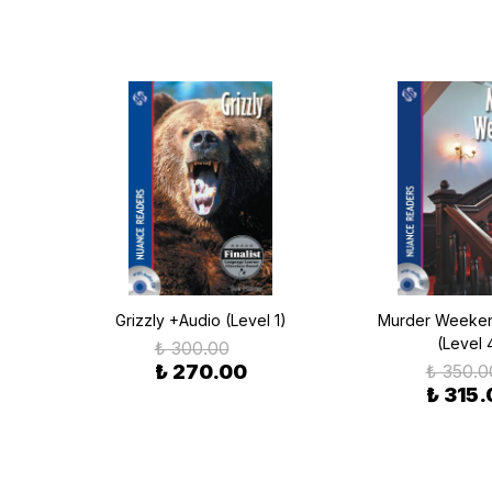
udio
Grizzly +Audio (Level 1)
Murder Weeken
(Level 
₺ 300.00
₺ 270.00
₺ 350.0
₺ 315.