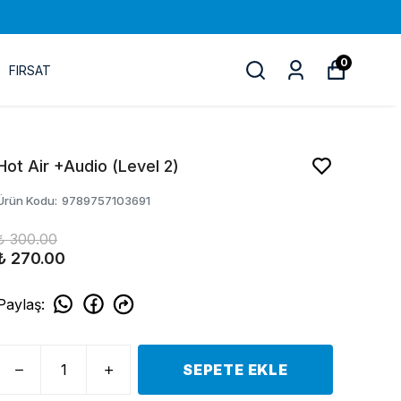
0
FIRSAT
Hot Air +Audio (Level 2)
Ürün Kodu
:
9789757103691
₺ 300.00
₺ 270.00
Paylaş
:
SEPETE EKLE