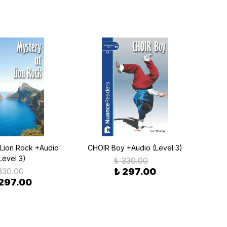
 Lion Rock +Audio
CHOIR Boy +Audio (Level 3)
In 
Level 3)
₺ 330.00
330.00
₺ 297.00
 297.00