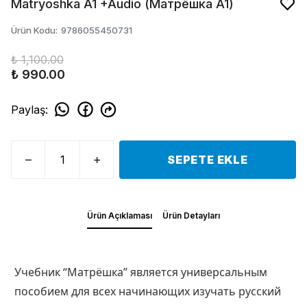
Matryoshka A1 +Audio (Матрёшка A1)
Ürün Kodu
:
9786055450731
₺ 1,100.00
₺ 990.00
Paylaş
:
SEPETE EKLE
Ürün Açıklaması
Ürün Detayları
Учебник “Матрёшка” является универсальным
пособием для всех начинающих изучать русский