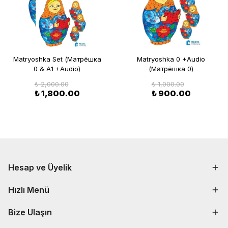
Matryoshka Set (Матрёшка
Matryoshka 0 +Audio
0 & A1 +Audio)
(Матрёшка 0)
₺ 2,000.00
₺ 1,000.00
₺ 1,800.00
₺ 900.00
Hesap ve Üyelik
Hızlı Menü
Bize Ulaşın