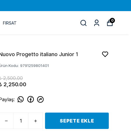
0
FIRSAT
Nuovo Progetto italiano Junior 1
Ürün Kodu
:
9791259801401
₺ 2,500.00
₺ 2,250.00
Paylaş
:
SEPETE EKLE