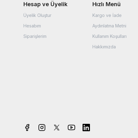
Hesap ve Üyelik
Hızlı Menü
Üyelik Oluştur
Kargo ve İade
Hesabım
Aydınlatma Metni
Siparişlerim
Kullanım Koşulları
Hakkımızda