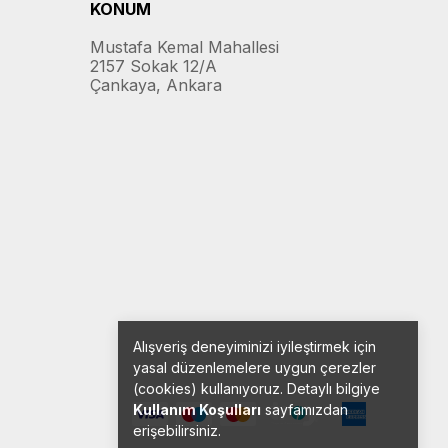
KONUM
Mustafa Kemal Mahallesi
2157 Sokak 12/A
Çankaya, Ankara
Alışveriş deneyiminizi iyileştirmek için
yasal düzenlemelere uygun çerezler
(cookies) kullanıyoruz. Detaylı bilgiye
Kullanım Koşulları
sayfamızdan
erişebilirsiniz.