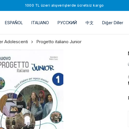
1000 TL üzeri alışverişlerde ücretsiz kargo
ESPAÑOL
ITALIANO
РУССKИЙ
中文
Diğer Diller
er Adolescenti
Progetto italiano Junior