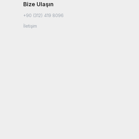
Bize Ulaşın
+90 (312) 419 8096
İletişim