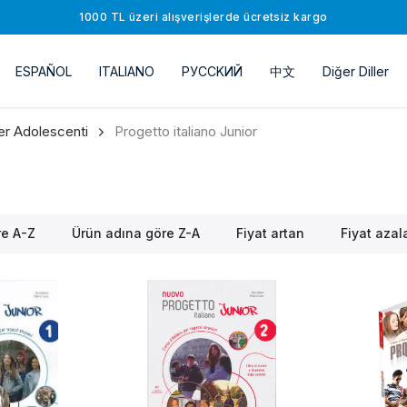
1000 TL üzeri alışverişlerde ücretsiz kargo
ESPAÑOL
ITALIANO
РУССKИЙ
中文
Diğer Diller
er Adolescenti
Progetto italiano Junior
re A-Z
Ürün adına göre Z-A
Fiyat artan
Fiyat azal