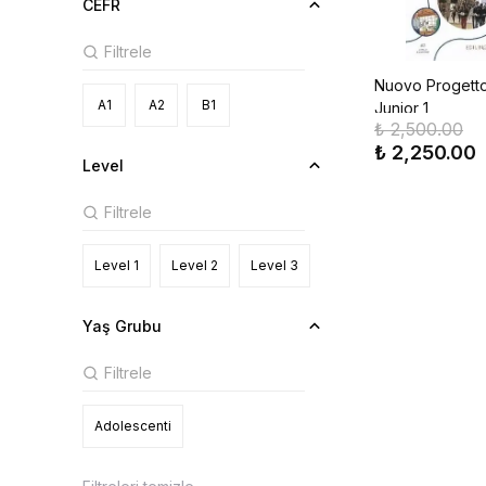
CEFR
Nuovo Progetto 
A1
A2
B1
Junior 1
₺ 2,500.00
₺ 2,250.00
Level
Level 1
Level 2
Level 3
Yaş Grubu
Adolescenti