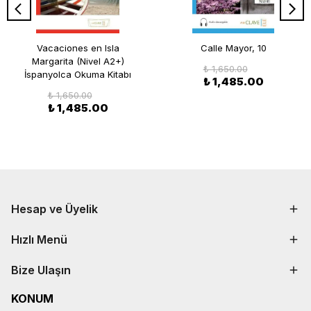
Vacaciones en Isla
Calle Mayor, 10
Margarita (Nivel A2+)
₺ 1,650.00
İspanyolca Okuma Kitabı
₺ 1,485.00
₺ 1,650.00
₺ 1,485.00
Hesap ve Üyelik
Hızlı Menü
Bize Ulaşın
KONUM