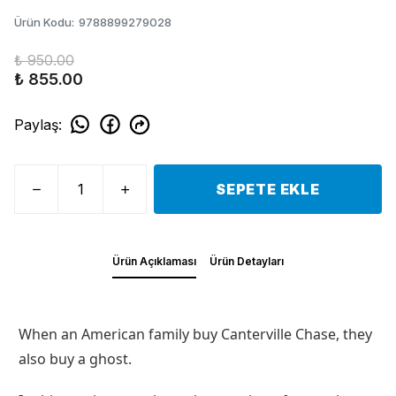
Ürün Kodu
:
9788899279028
₺ 950.00
₺ 855.00
Paylaş
:
SEPETE EKLE
Ürün Açıklaması
Ürün Detayları
When an American family buy Canterville Chase, they
also buy a ghost.