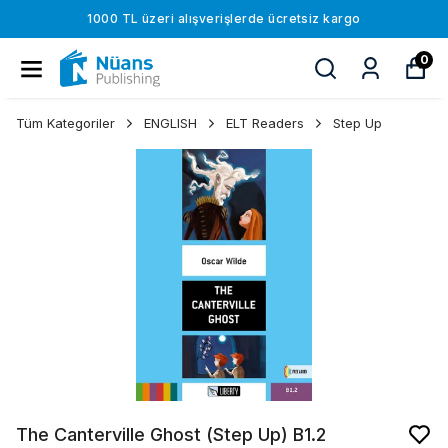
1000 TL üzeri alışverişlerde ücretsiz kargo
0
Tüm Kategoriler
ENGLISH
ELT Readers
Step Up
The Canterville Ghost (Step Up) B1.2