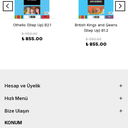
Othello (Step Up) B2.1
British Kings and Qeens
(Step Up) B1.2
₺ 950.00
₺ 855.00
₺ 950.00
₺ 855.00
Hesap ve Üyelik
Hızlı Menü
Bize Ulaşın
KONUM