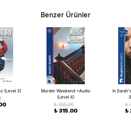
Benzer Ürünler
o (Level 3)
Murder Weekend +Audio
In Sarah
(Level 4)
(
0
.00
₺ 350.00
₺ 
₺ 315.00
₺