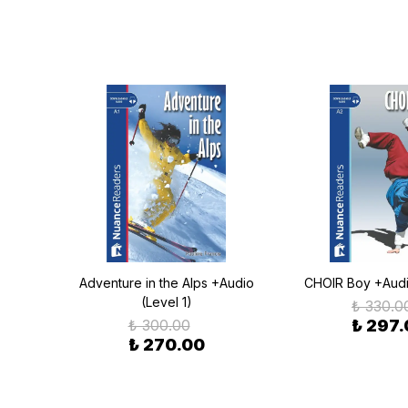
dio
Adventure in the Alps +Audio
CHOIR Boy +Audi
(Level 1)
₺ 330.0
₺ 300.00
₺ 297
₺ 270.00