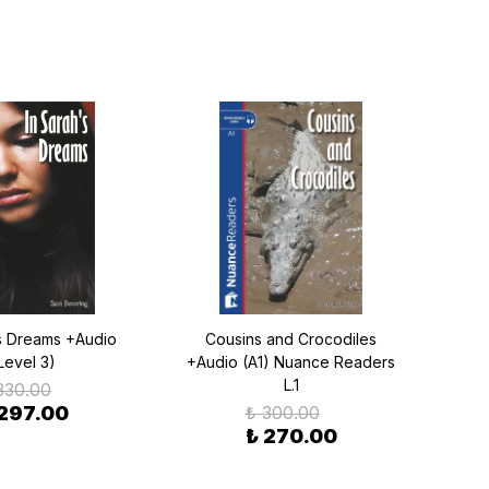
's Dreams +Audio
Cousins and Crocodiles
Bet
Level 3)
+Audio (A1) Nuance Readers
(A1
L.1
330.00
 297.00
₺ 300.00
₺ 270.00