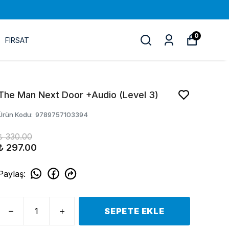
0
FIRSAT
The Man Next Door +Audio (Level 3)
Ürün Kodu
:
9789757103394
₺ 330.00
₺ 297.00
Paylaş
:
SEPETE EKLE