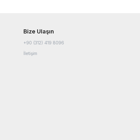
Bize Ulaşın
+90 (312) 419 8096
İletişim