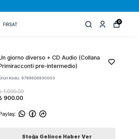
0
FIRSAT
Un giorno diverso + CD Audio (Collana
Primiracconti pre-intermedio)
Ürün Kodu
:
9789606930003
₺ 1,000.00
₺ 900.00
Paylaş
:
Stoğa Gelince Haber Ver