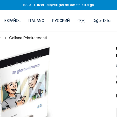
1000 TL üzeri alışverişlerde ücretsiz kargo
ESPAÑOL
ITALIANO
РУССKИЙ
中文
Diğer Diller
a
Collana Primiracconti