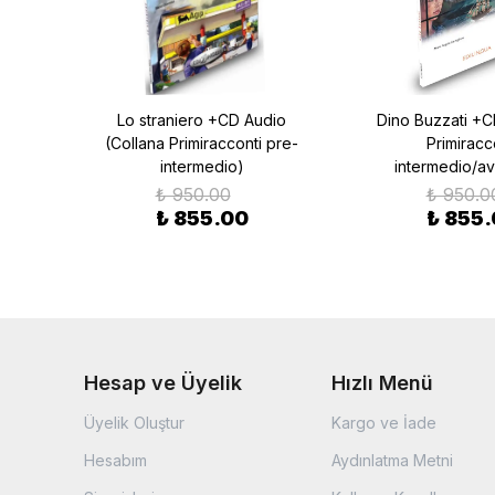
llana
Lo straniero +CD Audio
Dino Buzzati +C
io)
(Collana Primiracconti pre-
Primiracc
intermedio)
intermedio/a
₺ 950.00
₺ 950.0
₺ 855.00
₺ 855
Hesap ve Üyelik
Hızlı Menü
Üyelik Oluştur
Kargo ve İade
Hesabım
Aydınlatma Metni