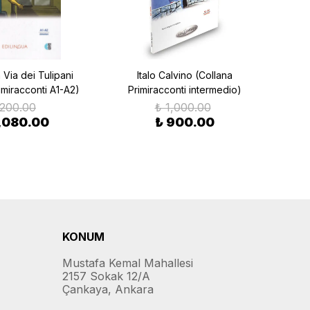
 Via dei Tulipani
Italo Calvino (Collana
Il m
imiracconti A1-A2)
Primiracconti intermedio)
Audi
,200.00
₺ 1,000.00
1,080.00
₺ 900.00
KONUM
Mustafa Kemal Mahallesi
2157 Sokak 12/A
Çankaya, Ankara