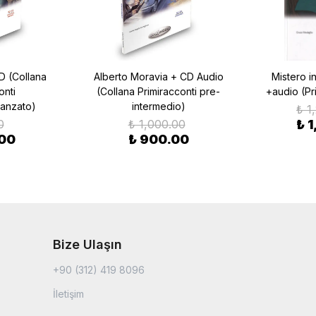
D (Collana
Alberto Moravia + CD Audio
Mistero in
onti
(Collana Primiracconti pre-
+audio (Pr
vanzato)
intermedio)
₺ 1
0
₺ 1,000.00
₺ 
.00
₺ 900.00
Bize Ulaşın
+90 (312) 419 8096
İletişim